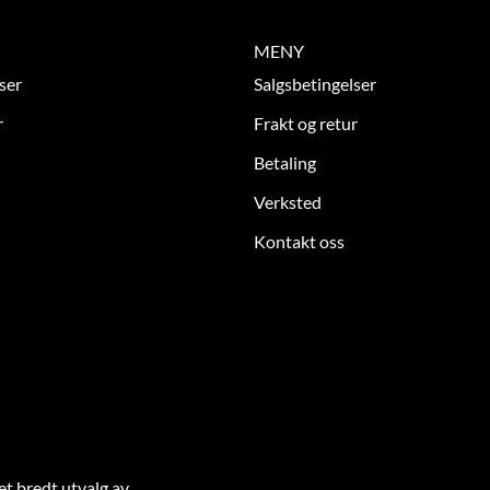
MENY
ser
Salgsbetingelser
r
Frakt og retur
Betaling
Verksted
Kontakt oss
et bredt utvalg av