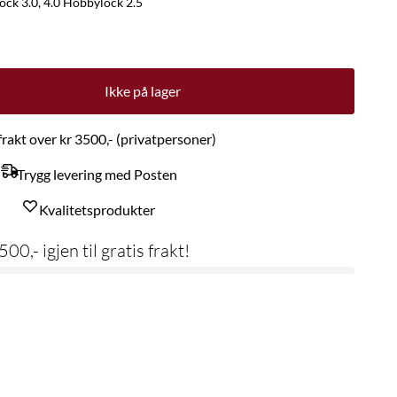
ock 3.0, 4.0 Hobbylock 2.5
Ikke på lager
 frakt over kr 3500,- (privatpersoner)
Trygg levering med Posten
Kvalitetsprodukter
500,- igjen til gratis frakt!