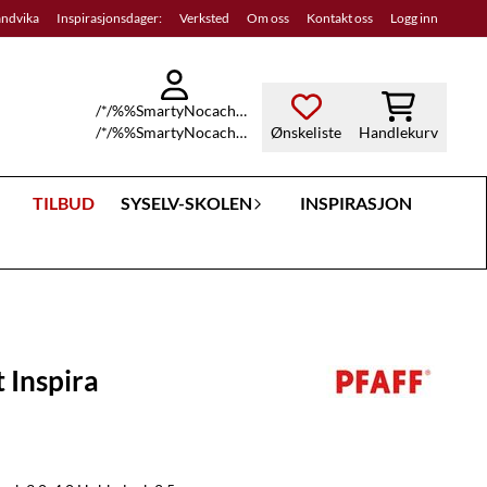
andvika
Inspirasjonsdager:
Verksted
Om oss
Kontakt oss
Logg inn
/*/%%SmartyNocache:20408491976a7470b7c5a625_08679686%%*/display:none;/*%%SmartyNocache:20408491976a7470b7c5a625_08679686%%*/
/*/%%SmartyNocache:20408491976a7470b7c5a625_08679686%%*/display:none;/*%%SmartyNocache:20408491976a7470b7c5a625_08679686%%*/
Ønskeliste
Handlekurv
TILBUD
SYSELV-SKOLEN
INSPIRASJON
 Inspira