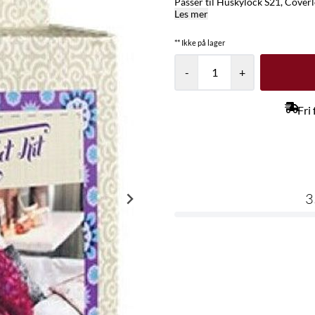
Passer til Huskylock S21, Coverl
Les mer
** Ikke på lager
-
+
Fri
3