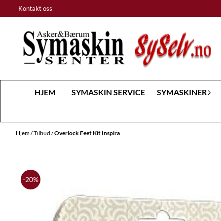
Hopp til innhold
Kontakt oss
HJEM
SYMASKIN SERVICE
SYMASKINER
Hjem
/
Tilbud
/
Overlock Feet Kit Inspira
-20%