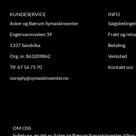
KUNDESERVICE
INFO
Asker og Bærum Symaskinsenter
Salgsbetingel
Engervannsveien 39
Frakt og retu
1337 Sandvika
Betaling
Org. nr. 863209862
Verksted
Tlf:
67 56 73 70
Kontakt oss
noreply@symaskinsenter.no
OM OSS
SySelv.no, en del av Asker og Bærum Symaskinsenter, tilbyr 