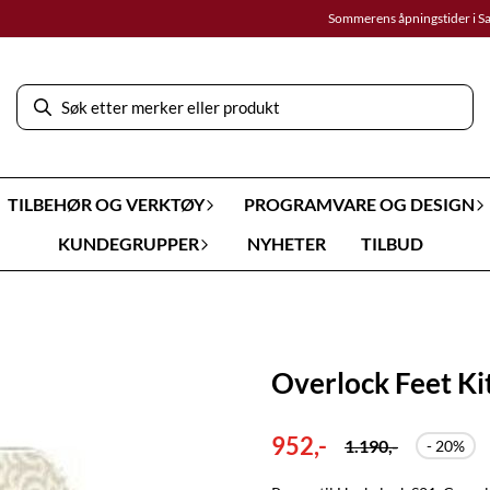
Sommerens åpningstider i S
TILBEHØR OG VERKTØY
PROGRAMVARE OG DESIGN
KUNDEGRUPPER
NYHETER
TILBUD
Overlock Feet Kit
952,-
1.190,-
- 20%