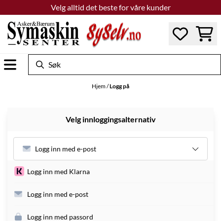
Hopp til innhold
Velg alltid det beste for våre kunder
Hjem
/
Logg på
Velg innloggingsalternativ
Logg inn med e-post
Logg inn med Klarna
Logg inn med e-post
Logg inn med passord