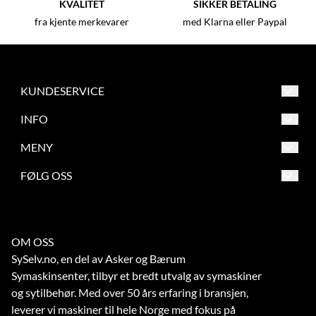
KVALITET
SIKKER BETALING
fra kjente merkevarer
med Klarna eller Paypal
KUNDESERVICE
Asker og Bærum Symaskinsenter
INFO
Engervannsveien 39
Salgsbetingelser
MENY
1337 Sandvika
Frakt og retur
Salgsbetingelser
FØLG OSS
Org. nr. 863209862
Betaling
Frakt og retur
Tlf:
67 56 73 70
Verksted
Betaling
noreply@symaskinsenter.no
OM OSS
Kontakt oss
Verksted
SySelv.no, en del av Asker og Bærum
Kontakt oss
Symaskinsenter, tilbyr et bredt utvalg av symaskiner
og sytilbehør. Med over 50 års erfaring i bransjen,
leverer vi maskiner til hele Norge med fokus på