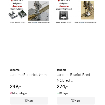
Janome
Janome
Janome Rullorfot 9mm
Janome Bisefot Bred
N1 bred ...
249,-
274,-
Ikke på lager
På lager
Kjøp
Kjøp