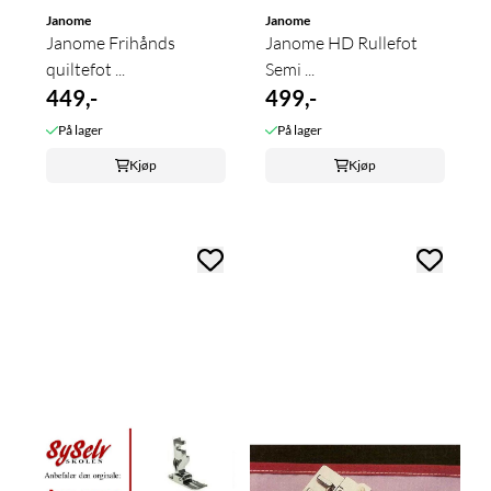
Janome
Janome
Janome Frihånds
Janome HD Rullefot
quiltefot ...
Semi ...
449,-
499,-
På lager
På lager
Kjøp
Kjøp