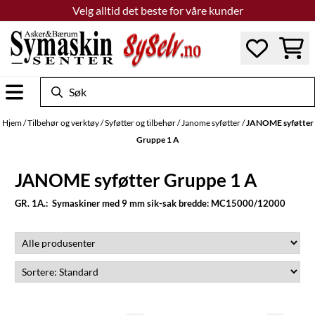
Velg alltid det beste for våre kunder
Hopp til innhold
Hjem
/
Tilbehør og verktøy
/
Syføtter og tilbehør
/
Janome syføtter
/
JANOME syføtter
Gruppe 1 A
JANOME syføtter Gruppe 1 A
GR. 1A.: Symaskiner med 9 mm sik-sak bredde: MC15000/12000