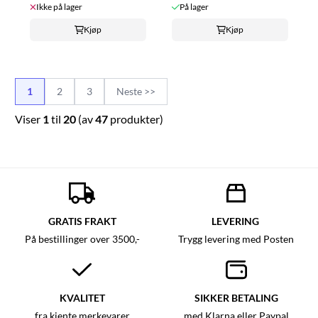
Ikke på lager
På lager
Kjøp
Kjøp
1
2
3
Neste >>
Viser
1
til
20
(av
47
produkter)
GRATIS FRAKT
LEVERING
På bestillinger over 3500,-
Trygg levering med Posten
KVALITET
SIKKER BETALING
fra kjente merkevarer
med Klarna eller Paypal