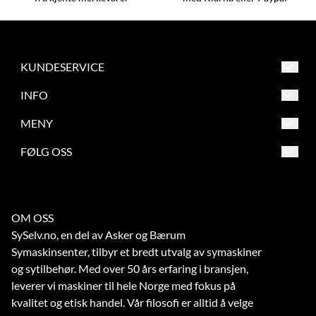
KUNDESERVICE
Asker og Bærum Symaskinsenter
INFO
Engervannsveien 39
Salgsbetingelser
MENY
1337 Sandvika
Frakt og retur
Salgsbetingelser
FØLG OSS
Org. nr. 863209862
Betaling
Frakt og retur
Tlf:
67 56 73 70
Verksted
Betaling
noreply@symaskinsenter.no
OM OSS
Kontakt oss
Verksted
SySelv.no, en del av Asker og Bærum
Kontakt oss
Symaskinsenter, tilbyr et bredt utvalg av symaskiner
og sytilbehør. Med over 50 års erfaring i bransjen,
leverer vi maskiner til hele Norge med fokus på
kvalitet og etisk handel. Vår filosofi er alltid å velge