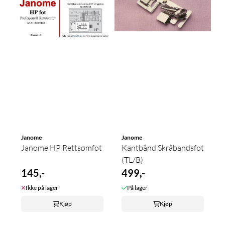
Janome
Janome
Janome HP Rettsømfot
Kantbånd Skråbandsfot
(TL/B)
145,-
499,-
Ikke på lager
På lager
Kjøp
Kjøp