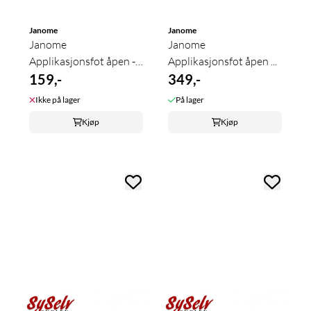
Janome
Janome
Janome
Janome
Applikasjonsfot åpen -
Applikasjonsfot åpen ...
...
159,-
349,-
Ikke på lager
På lager
Kjøp
Kjøp