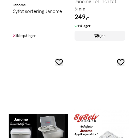
Janome 1/4 inch fot
Janome
9mm
Syfot sortering Janome
249,-
På lager
Ikke på lager
Kjøp