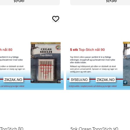
Kjøp
Kjøp
TopStich 80
5pk Organ ToppStich 90