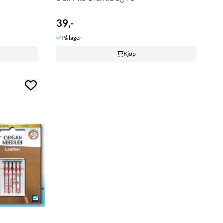
39,-
På lager
Kjøp