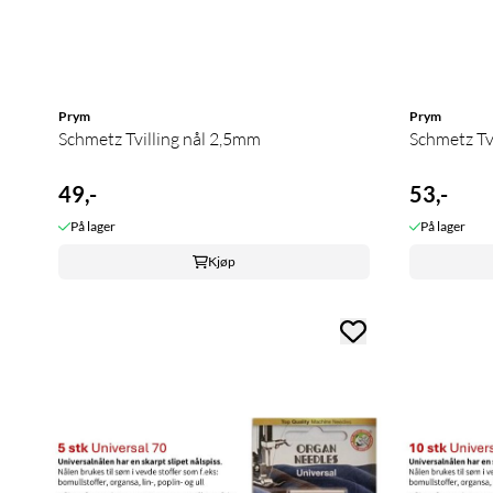
Prym
Prym
Schmetz Tvilling nål 2,5mm
Schmetz Tv
49,-
53,-
På lager
På lager
Kjøp