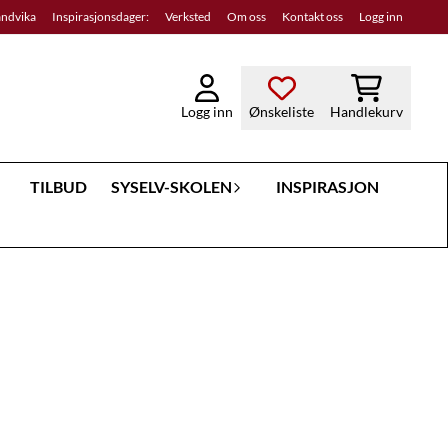
andvika
Inspirasjonsdager:
Verksted
Om oss
Kontakt oss
Logg inn
Logg inn
Ønskeliste
Handlekurv
TILBUD
SYSELV-SKOLEN
INSPIRASJON