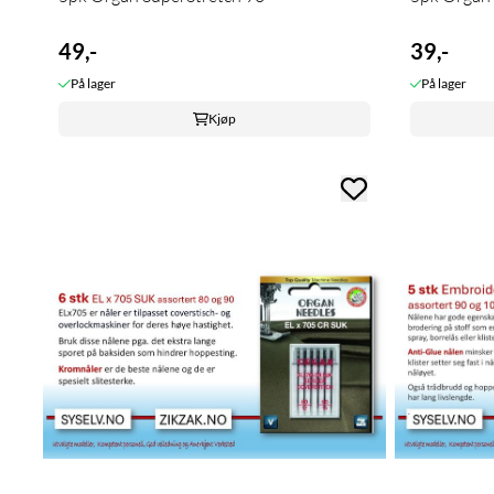
49,-
39,-
På lager
På lager
Kjøp