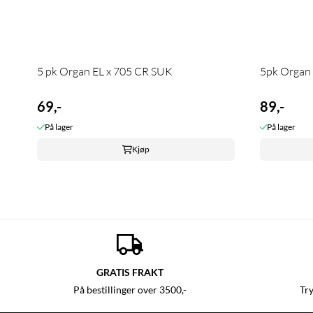
5 pk Organ EL x 705 CR SUK
5pk Organ 
69,-
89,-
På lager
På lager
Kjøp
GRATIS FRAKT
På bestillinger over 3500,-
Tr