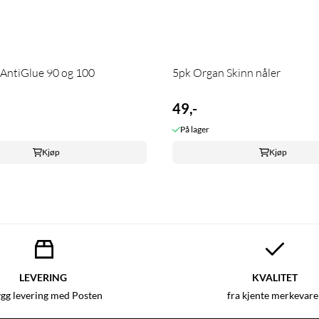
AntiGlue 90 og 100
5pk Organ Skinn nåler
49,-
På lager
Kjøp
Kjøp
LEVERING
KVALITET
ygg levering med Posten
fra kjente merkevare