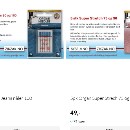
5 pk Organ Jeans nåler 100
5pk Organ Super Strech 75 og .
49,-
På lager