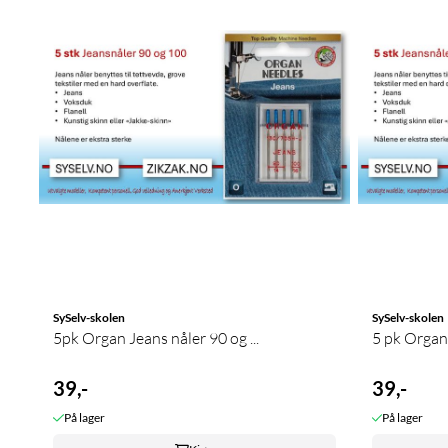
SySelv-skolen
SySelv-skolen
5pk Organ Jeans nåler 90 og ...
39,-
39,-
På lager
På lager