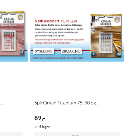
..
5pk Organ Titanium 75, 80 og ...
89,-
På lager