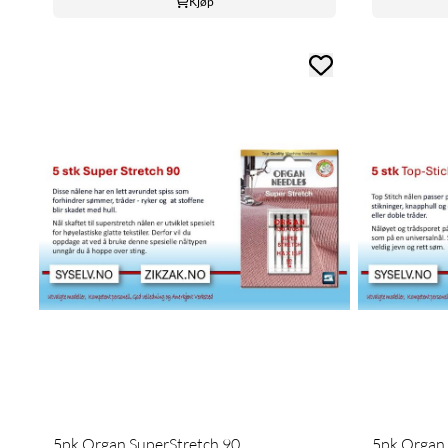
Kjøp
5pk Organ SuperStretch 90
5pk Organ 