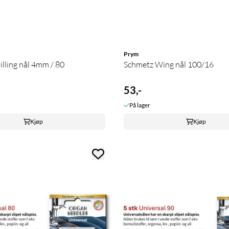
Prym
illing nål 4mm / 80
Schmetz Wing nål 100/16
53,-
På lager
Kjøp
Kjøp