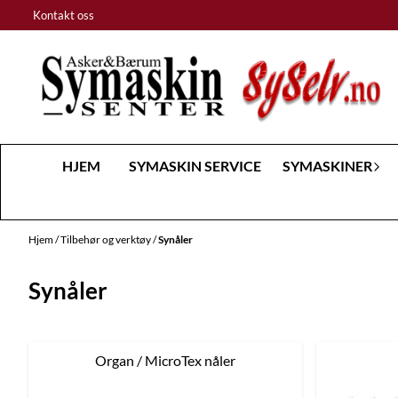
Hopp til innhold
Kontakt oss
HJEM
SYMASKIN SERVICE
SYMASKINER
Hjem
/
Tilbehør og verktøy
/
Synåler
Synåler
Organ / MicroTex nåler