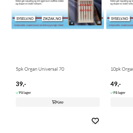
5pk Organ Universal 70
10pk Organ
39,-
49,-
På lager
På lager
Kjøp