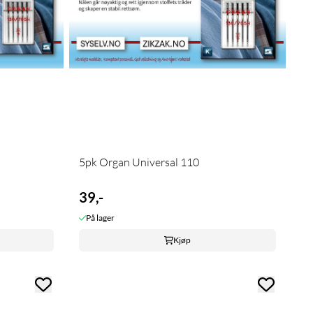
5pk Organ Universal 110
39,-
På lager
Kjøp