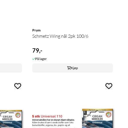
Prym
Schmetz Wing nål 2pk 100/6
79,-
På lager
Kjøp