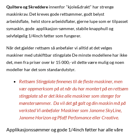
Quiltere og Skreddere
innenfor "kjole&drakt" har strenge
maskinkrav. Det kreves gode rettsømmer, godt belyst
arbeidsflate, helst store arbeidsflater, gjerne lupe som er tilpasset
symaskin, gode applikasjon-sømmer, stabile knapphull og
selvfølgelig 1/4inch føtter som fungerer.
Når det gjelder rettsøm så anbefaler vi alltid at det velges
maskiner med utskiftbar stingplate De minste modellene har ikke
det, men fra priser over kr 15 000,- vil dette være mulig og noen
modeller har det som standardutstyr.
Rettsøm Stingplate finnenes til de fleste maskiner, men
vær oppmerksom på at når du har montert på en rettsøm
stingplate så er det ikke alle maskiner som stenger for
mønstersømmer. Da vil det gå galt og din maskin må på
verksted Vi anbefaler Maskiner som Janome SkyLine,
Janome Horizon og Pfaff Perfomance eller Creative.
Applikasjonssømmer og gode 1/4inch føtter har alle våre