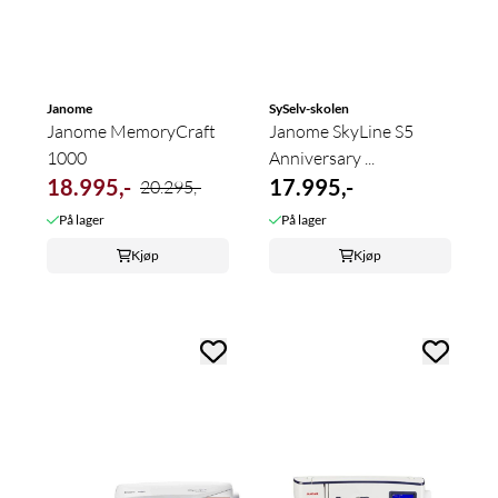
Janome
SySelv-skolen
Janome MemoryCraft
Janome SkyLine S5
1000
Anniversary ...
18.995,-
17.995,-
20.295,-
På lager
På lager
Kjøp
Kjøp