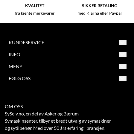
KVALITET
SIKKER BETALING
fra kjente merkevarer
med Klarna eller Paypal
KUNDESERVICE
Asker og Bærum Symaskinsenter
INFO
Engervannsveien 39
Salgsbetingelser
MENY
1337 Sandvika
Frakt og retur
Salgsbetingelser
FØLG OSS
Org. nr. 863209862
Betaling
Frakt og retur
Tlf:
67 56 73 70
Verksted
Betaling
noreply@symaskinsenter.no
OM OSS
Kontakt oss
Verksted
SySelv.no, en del av Asker og Bærum
Kontakt oss
Symaskinsenter, tilbyr et bredt utvalg av symaskiner
og sytilbehør. Med over 50 års erfaring i bransjen,