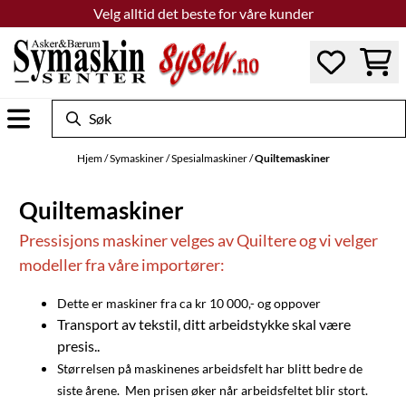
Velg alltid det beste for våre kunder
Hopp til innhold
Hjem
/
Symaskiner
/
Spesialmaskiner
/
Quiltemaskiner
Quiltemaskiner
Pressisjons maskiner velges av Quiltere og vi velger
modeller fra våre importører:
Dette er maskiner fra ca kr 10 000,- og oppover
Transport av tekstil, ditt arbeidstykke skal være
presis..
Størrelsen på maskinenes arbeidsfelt har blitt bedre de
siste årene. Men prisen øker når arbeidsfeltet blir stort.