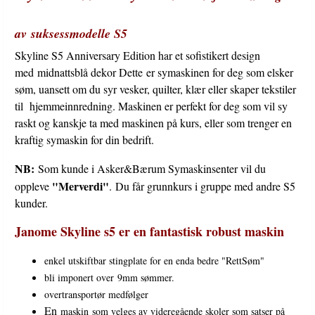
låsesting Easyset-undertrådsspolesystem Stingbredde opptil 9mm
Stinglengde opptil 5mm både bakover og fremover Maskinens
størrelse: B: 504mm, H: 316mm, D: 236mm Maskinens vekt: 10 kg
av suksessmodelle S5
Innvendig arbeidsrom: B210xH120mm 6 stk hvite LED lyskilder på
3 plasseringer Sømhastighet på opptil 1000 sting per minutt
Skyline S5 Anniversary Edition har et sofistikert design
Sømoversikt i toppdeksel Søm -og funksjonsvalg på LCD
med midnattsblå dekor Dette er symaskinen for deg som elsker
trykkskjerm Regulerbart trykkfotpress med 6 nivåer Ekstra høyt
søm, uansett om du syr vesker, quilter, klær eller skaper tekstiler
trykkfotsløft Kneløfter Undertransportøf SFS+, 7-delt Det følger
med rettsømsstingplate Den er godt ustyrt, Standard trykkføtter -
til hjemmeinnredning. Maskinen er perfekt for deg som vil sy
Sikksakkfot (montert på maskinen), knapphullsfot inkl. plate,
raskt og kanskje ta med maskinen på kurs, eller som trenger en
faldefot, glidelåsfot, applikasjonsfot, applikasjonsfot åpen, usynlig
faldefot, overkastfot, frihåndsquiltefot PD-H, knappisyingsfot, 1/4
kraftig symaskin for din bedrift.
inch-fot, overtransportør Spoler 6 stk Skruverktøy
Rengjøringsbørste Sprettekniv/knapphullsåpner Nåleske
NB:
Som kunde i Asker&Bærum Symaskinsenter vil du
Quiltelinjal Snellestopper liten og stor og spesial -2 av hver Ekstra
snellepinne Kneløfter Pekepinne Rettsømsstingplate Strømkabel og
"Merverdi"
oppleve
. Du får grunnkurs i gruppe med andre S5
fotpedal Stofftrekk med Janomebroderi Janome har markedets
kunder.
beste 5års garanti Grunnkurs ledes av "SySelvTeamet" med
kursledere med stor kompetanse Kunder som har lang reisevei
Janome Skyline s5 er en fantastisk robust maskin
tilpasser vi opplæringen med «En-til-En» kurs når neste Oslo besøk
planlegges. Ellers følger selvfølgelig support via telefon og Teams-
møter Vårt anerkjente Symaskinverkssted har kunder fra hele
enkel utskiftbar stingplate for en enda bedre "RettSøm"
landet og d u som kjøper symaskin fra oss defineres som
bli imponert over 9mm sømmer.
«Gullkunde» og har første prioritet. NB: Janome Skyline S5 er en
maskin vi har levert til Skoler, Småindustri og familier i flere år. Det
overtransportør medfølger
er symaskinen en robust konstruksjon, som står støtt på bordet
En
maskin som velges av videregående skoler som satser på