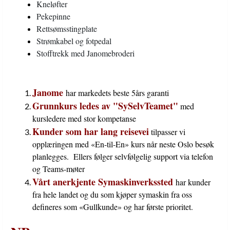
Kneløfter
Pekepinne
Rettsømsstingplate
Strømkabel og fotpedal
Stofftrekk med Janomebroderi
Janome
har markedets beste 5års garanti
Grunnkurs ledes av "SySelvTeamet"
med
kursledere med stor kompetanse
Kunder som har lang reisevei
tilpasser vi
opplæringen med «En-til-En» kurs når neste Oslo besøk
planlegges. Ellers følger selvfølgelig support via telefon
og Teams-møter
Vårt anerkjente Symaskinverkssted
har kunder
fra hele landet og d
u som kjøper symaskin fra oss
defineres som «Gullkunde» og har første prioritet.