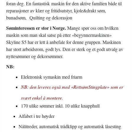
foran deg. En fantastisk maskin for den aktive familien både til
instruksjoner på internett og PC filer, men ........ Vi får svært gode
tilbakemeldinger om at «fysiske» kurs gir bedre læring. Dette er vel
reparasjoner av klær og fritidsutstyr, kjole&drakt søm,
godt dokumentert fra skolene som ble stengt ned under pandemien.
bunadsøm, Quilting og dekorasjon
Trening i gruppe eller "En-til-En" opplæring med en kompetent
veileder gir best resultat .
Søminteressen er stor i Norge.
Mange spør oss om hvilken
maskin som man skal satse på etter «begynnermaskinen»
Skyline S5 har er lett å anbefale for denne gruppen. Maskinen
har stort arbeidsrom, godt lys. Den er sterk og et godt utvalg av
nyttesømmer og dekorsømmer.
NB:
Elektronisk symaskin med friarm
NB: den leveres også med «RettsømStingplate» som er
svært enkel å montere.
170 ulike sømmer inkl. 10 ulike knapphull
Alfabet i tre høyder
Nålitreder, automatisk trådklipp og automatisk låsesting