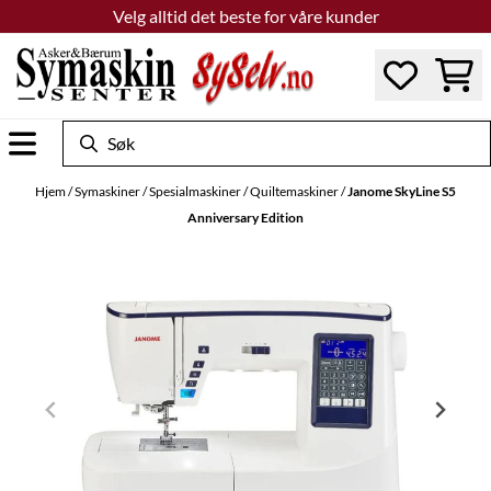
Velg alltid det beste for våre kunder
Hopp til innhold
Hjem
/
Symaskiner
/
Spesialmaskiner
/
Quiltemaskiner
/
Janome SkyLine S5
Anniversary Edition