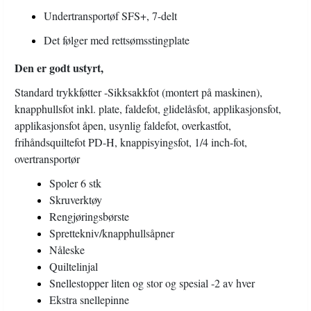
Undertransportøf SFS+, 7-delt
Det følger med rettsømsstingplate
Den er godt ustyrt,
Standard trykkføtter -Sikksakkfot (montert på maskinen),
knapphullsfot inkl. plate, faldefot, glidelåsfot, applikasjonsfot,
applikasjonsfot åpen, usynlig faldefot, overkastfot,
frihåndsquiltefot PD-H, knappisyingsfot, 1/4 inch-fot,
overtransportør
Spoler 6 stk
Skruverktøy
Rengjøringsbørste
Sprettekniv/knapphullsåpner
Nåleske
Quiltelinjal
Snellestopper liten og stor og spesial -2 av hver
Ekstra snellepinne