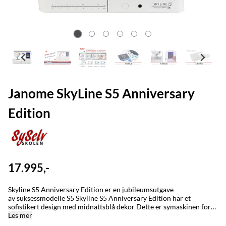
Janome SkyLine S5 Anniversary
Edition
17.995,-
Skyline S5 Anniversary Edition er en jubileumsutgave
av suksessmodelle S5 Skyline S5 Anniversary Edition har et
sofistikert design med midnattsblå dekor Dette er symaskinen for
deg som elsker søm, uansett om du syr vesker, quilter, klær eller
Les mer
skaper tekstiler til hjemmeinnredning. Maskinen er perfekt for deg