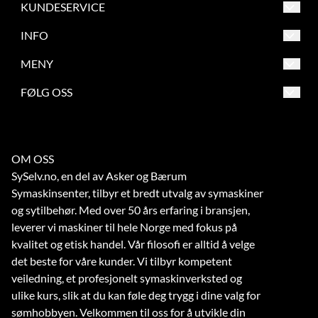
KUNDESERVICE
Asker og Bærum Symaskinsenter
INFO
Engervannsveien 39
Salgsbetingelser
MENY
1337 Sandvika
Frakt og retur
Salgsbetingelser
FØLG OSS
Org. nr. 863209862
Betaling
Frakt og retur
Tlf:
67 56 73 70
Verksted
Betaling
noreply@symaskinsenter.no
OM OSS
Kontakt oss
Verksted
SySelv.no, en del av Asker og Bærum
Kontakt oss
Symaskinsenter, tilbyr et bredt utvalg av symaskiner
og sytilbehør. Med over 50 års erfaring i bransjen,
leverer vi maskiner til hele Norge med fokus på
kvalitet og etisk handel. Vår filosofi er alltid å velge
det beste for våre kunder. Vi tilbyr kompetent
veiledning, et profesjonelt symaskinverksted og
ulike kurs, slik at du kan føle deg trygg i dine valg for
sømhobbyen. Velkommen til oss for å utvikle din