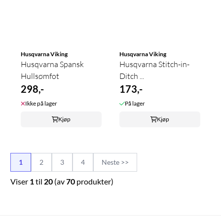
Husqvarna Viking
Husqvarna Viking
Husqvarna Spansk
Husqvarna Stitch-in-
Hullsømfot
Ditch ...
298,-
173,-
Ikke på lager
På lager
Kjøp
Kjøp
1
2
3
4
Neste >>
Viser
1
til
20
(av
70
produkter)