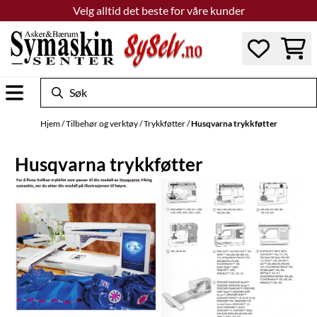
Velg alltid det beste for våre kunder
Hopp til innhold
Hjem
/
Tilbehør og verktøy
/
Trykkføtter
/
Husqvarna trykkføtter
Husqvarna trykkføtter