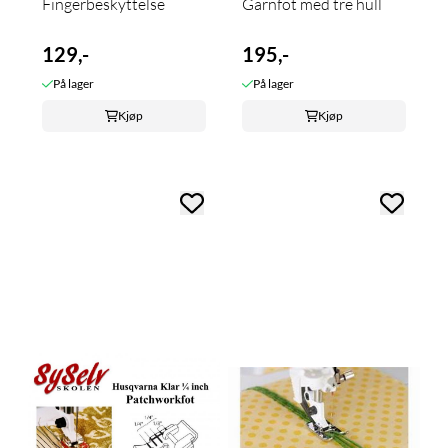
Fingerbeskyttelse
Garnfot med tre hull
129,-
195,-
På lager
På lager
Kjøp
Kjøp