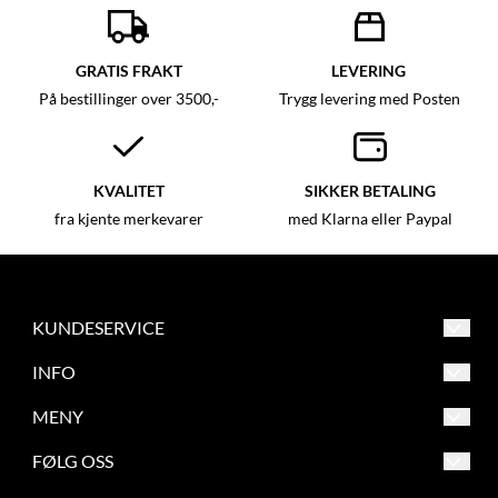
GRATIS FRAKT
LEVERING
På bestillinger over 3500,-
Trygg levering med Posten
KVALITET
SIKKER BETALING
fra kjente merkevarer
med Klarna eller Paypal
KUNDESERVICE
Asker og Bærum Symaskinsenter
INFO
Engervannsveien 39
Salgsbetingelser
MENY
1337 Sandvika
Frakt og retur
Salgsbetingelser
FØLG OSS
Org. nr. 863209862
Betaling
Frakt og retur