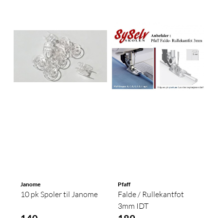
Janome
Pfaff
10 pk Spoler til Janome
Falde / Rullekantfot
3mm IDT