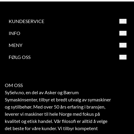
KUNDESERVICE
Asker og Bærum Symaskinsenter
INFO
Engervannsveien 39
Salgsbetingelser
MENY
1337 Sandvika
Frakt og retur
Salgsbetingelser
FØLG OSS
Org. nr. 863209862
Betaling
Frakt og retur
Tlf:
67 56 73 70
Verksted
Betaling
noreply@symaskinsenter.no
OM OSS
Kontakt oss
Verksted
SySelv.no, en del av Asker og Bærum
Kontakt oss
Symaskinsenter, tilbyr et bredt utvalg av symaskiner
og sytilbehør. Med over 50 års erfaring i bransjen,
leverer vi maskiner til hele Norge med fokus på
kvalitet og etisk handel. Vår filosofi er alltid å velge
det beste for våre kunder. Vi tilbyr kompetent