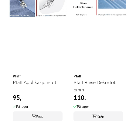
Pfaff
Pfaff
Pfaff Applikasjonsfot
Pfaff Biese Dekorfot
6mm
95,-
110,-
På lager
På lager
Kjøp
Kjøp