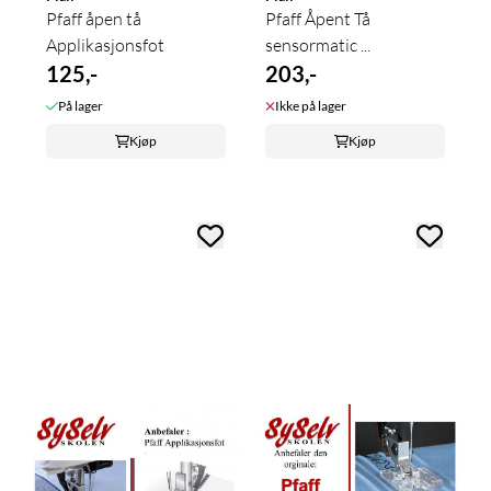
Pfaff åpen tå
Pfaff Åpent Tå
Applikasjonsfot
sensormatic ...
125,-
203,-
På lager
Ikke på lager
Kjøp
Kjøp