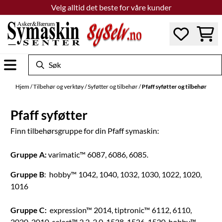
Velg alltid det beste for våre kunder
Hopp til innhold
Hjem
/
Tilbehør og verktøy
/
Syføtter og tilbehør
/
Pfaff syføtter og tilbehør
Pfaff syføtter
Finn tilbehørsgruppe for din Pfaff symaskin:
Gruppe A:
varimatic™ 6087, 6086, 6085.
Gruppe B
: hobby™ 1042, 1040, 1032, 1030, 1022, 1020,
1016
Gruppe C:
expression™ 2014, tiptronic™ 6112, 6110,
2020, 2010, select™ 2.2, 2.0, 1528, 1526, 1520, hobby™