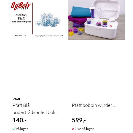
Pfaff
Pfaff Blå
Pfaff bobbin winder ...
undertrådspole 10pk
140,-
599,-
På lager
Ikke på lager