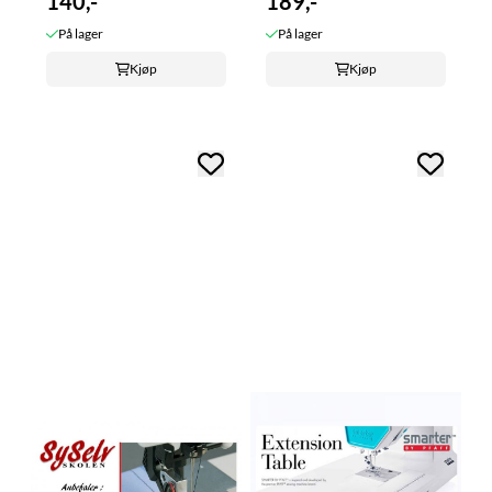
140,-
189,-
På lager
På lager
Kjøp
Kjøp