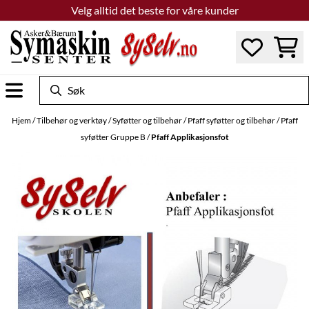
Velg alltid det beste for våre kunder
Hopp til innhold
Hjem
/
Tilbehør og verktøy
/
Syføtter og tilbehør
/
Pfaff syføtter og tilbehør
/
Pfaff
syføtter Gruppe B
/
Pfaff Applikasjonsfot