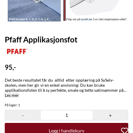
Pfaff Applikasjonsfot
95,-
Det beste resultatet får du alltid etter opplæring på SySelv-
skolen, men her gir vi en enkel anvisning: Du kan bruke
applikationsfoten til å sy perfekte, smale og tette satinsømmer på
applikasjoner. Trykfoten er kort, og det øker synligheten. Du blir
Les mer
begeistret over denne brukervenlige trykfoten. Bruk den over en
snor af hekletråd for å rynke et stykke stof eller for å sy en rekke
På lager
: 1
snordekorasjoner med tvillingenålen. Eller bruk
-
+
applikasjonssømmen, som gir et virkelig håndsydd preg, til sying av
fantastiske applikationer og pene quiltearbeider.
Legg i handlekurv