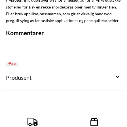
trykfoten. Bruk den over en snor af hekletråd for å rynke et stykke
stof eller for å sy en rekke snordekorasjoner med tvillingenålen.
Eller bruk applikasjonssømmen, som gir et virkelig håndsydd
preg, til sying av fantastiske applikationer og pene quiltearbeider.
Kommentarer
Produsent