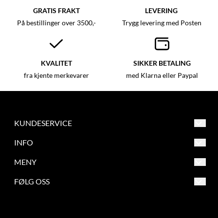
GRATIS FRAKT
LEVERING
På bestillinger over 3500,-
Trygg levering med Posten
KVALITET
SIKKER BETALING
fra kjente merkevarer
med Klarna eller Paypal
KUNDESERVICE
Asker og Bærum Symaskinsenter
INFO
Engervannsveien 39
Salgsbetingelser
MENY
1337 Sandvika
Frakt og retur
Salgsbetingelser
FØLG OSS
Org. nr. 863209862
Betaling
Frakt og retur
Tlf:
67 56 73 70
Verksted
Betaling