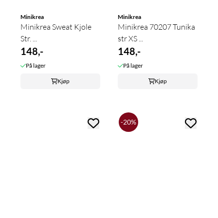
Minikrea
Minikrea
Minikrea Sweat Kjole
Minikrea 70207 Tunika
Str. ...
str XS ...
148,-
148,-
På lager
På lager
Kjøp
Kjøp
-20%