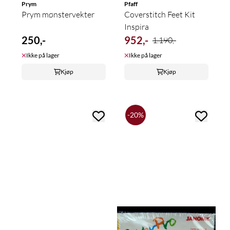
Prym
Pfaff
Prym mønstervekter
Coverstitch Feet Kit
Inspira
250,-
952,-
1.190,-
Ikke på lager
Ikke på lager
Kjøp
Kjøp
-20%