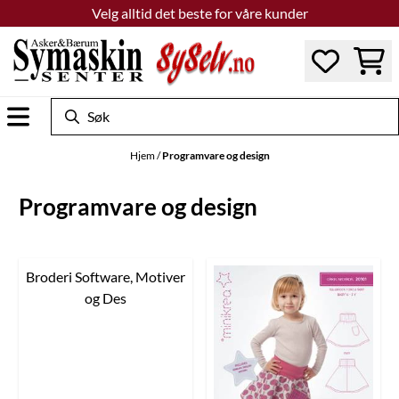
Velg alltid det beste for våre kunder
Hopp til innhold
Hjem
/
Programvare og design
Programvare og design
Broderi Software, Motiver
og Des