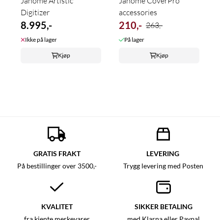
Janome Artistic
Janome CoverPro
Digitizer
accessories
8.995,-
210,-
263,-
Ikke på lager
På lager
Kjøp
Kjøp
GRATIS FRAKT
LEVERING
På bestillinger over 3500,-
Trygg levering med Posten
KVALITET
SIKKER BETALING
fra kjente merkevarer
med Klarna eller Paypal