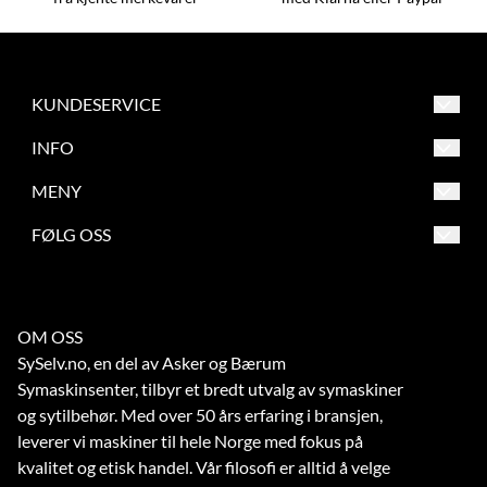
KUNDESERVICE
Asker og Bærum Symaskinsenter
INFO
Engervannsveien 39
Salgsbetingelser
MENY
1337 Sandvika
Frakt og retur
Salgsbetingelser
FØLG OSS
Org. nr. 863209862
Betaling
Frakt og retur
Tlf:
67 56 73 70
Verksted
Betaling
noreply@symaskinsenter.no
OM OSS
Kontakt oss
Verksted
SySelv.no, en del av Asker og Bærum
Kontakt oss
Symaskinsenter, tilbyr et bredt utvalg av symaskiner
og sytilbehør. Med over 50 års erfaring i bransjen,
leverer vi maskiner til hele Norge med fokus på
kvalitet og etisk handel. Vår filosofi er alltid å velge