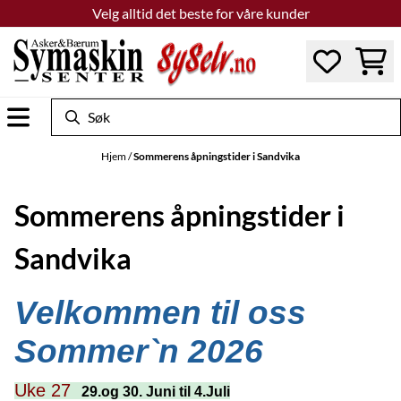
Velg alltid det beste for våre kunder
Hopp til innhold
Hjem
/
Sommerens åpningstider i Sandvika
Sommerens åpningstider i
Sandvika
Velkommen til oss
Sommer`n 2026
Uke 27
29.og 30. Juni til 4.Juli