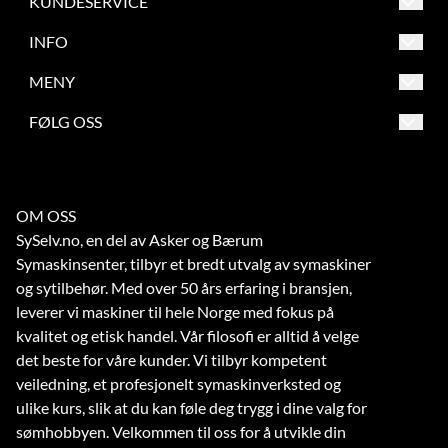
KUNDESERVICE
Asker og Bærum Symaskinsenter
INFO
Engervannsveien 39
Salgsbetingelser
MENY
1337 Sandvika
Frakt og retur
Salgsbetingelser
FØLG OSS
Org. nr. 863209862
Betaling
Frakt og retur
Tlf:
67 56 73 70
Verksted
Betaling
noreply@symaskinsenter.no
OM OSS
Kontakt oss
Verksted
SySelv.no, en del av Asker og Bærum
Kontakt oss
Symaskinsenter, tilbyr et bredt utvalg av symaskiner
og sytilbehør. Med over 50 års erfaring i bransjen,
leverer vi maskiner til hele Norge med fokus på
kvalitet og etisk handel. Vår filosofi er alltid å velge
det beste for våre kunder. Vi tilbyr kompetent
veiledning, et profesjonelt symaskinverksted og
ulike kurs, slik at du kan føle deg trygg i dine valg for
sømhobbyen. Velkommen til oss for å utvikle din