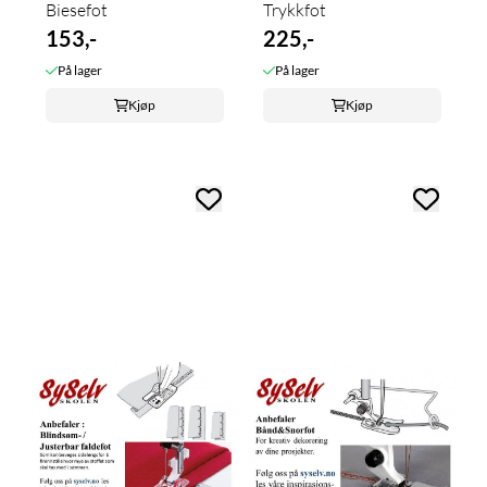
Biesefot
Trykkfot
153,-
225,-
På lager
På lager
Kjøp
Kjøp