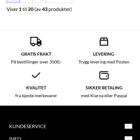
Viser
1
til
20
(av
43
produkter)
GRATIS FRAKT
LEVERING
På bestillinger over 3500,-
Trygg levering med Posten
KVALITET
SIKKER BETALING
fra kjente merkevarer
med Klarna eller Paypal
KUNDESERVICE
Asker og Bærum Symaskinsenter
INFO