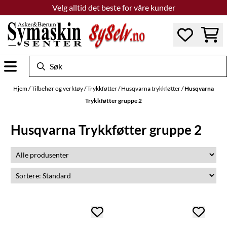
Velg alltid det beste for våre kunder
Hopp til innhold
Hjem
/
Tilbehør og verktøy
/
Trykkføtter
/
Husqvarna trykkføtter
/
Husqvarna
Trykkføtter gruppe 2
Husqvarna Trykkføtter gruppe 2