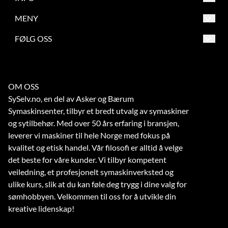
Engervannsveien 39
Salgsbetingelser
MENY
1337 Sandvika
Frakt og retur
Salgsbetingelser
FØLG OSS
Org. nr. 863209862
Betaling
Frakt og retur
Tlf:
67 56 73 70
Verksted
Betaling
noreply@symaskinsenter.no
OM OSS
Kontakt oss
Verksted
SySelv.no, en del av Asker og Bærum
Kontakt oss
Symaskinsenter, tilbyr et bredt utvalg av symaskiner
og sytilbehør. Med over 50 års erfaring i bransjen,
leverer vi maskiner til hele Norge med fokus på
kvalitet og etisk handel. Vår filosofi er alltid å velge
det beste for våre kunder. Vi tilbyr kompetent
veiledning, et profesjonelt symaskinverksted og
ulike kurs, slik at du kan føle deg trygg i dine valg for
sømhobbyen. Velkommen til oss for å utvikle din
kreative lidenskap!