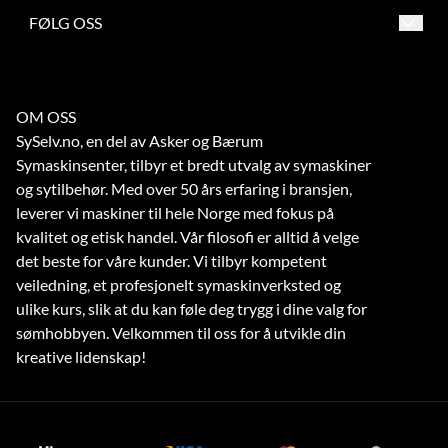
1337 Sandvika
Frakt og retur
Salgsbetingelser
FØLG OSS
Org. nr. 863209862
Betaling
Frakt og retur
Tlf:
67 56 73 70
Verksted
Betaling
noreply@symaskinsenter.no
OM OSS
Kontakt oss
Verksted
SySelv.no, en del av Asker og Bærum
Kontakt oss
Symaskinsenter, tilbyr et bredt utvalg av symaskiner
og sytilbehør. Med over 50 års erfaring i bransjen,
leverer vi maskiner til hele Norge med fokus på
kvalitet og etisk handel. Vår filosofi er alltid å velge
det beste for våre kunder. Vi tilbyr kompetent
veiledning, et profesjonelt symaskinverksted og
ulike kurs, slik at du kan føle deg trygg i dine valg for
sømhobbyen. Velkommen til oss for å utvikle din
kreative lidenskap!