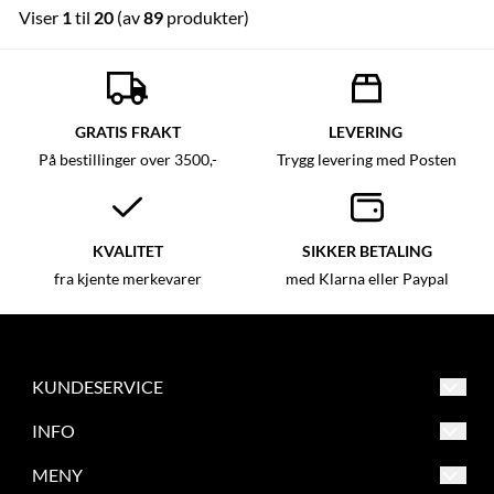
Viser
1
til
20
(av
89
produkter)
GRATIS FRAKT
LEVERING
På bestillinger over 3500,-
Trygg levering med Posten
KVALITET
SIKKER BETALING
fra kjente merkevarer
med Klarna eller Paypal
KUNDESERVICE
Asker og Bærum Symaskinsenter
INFO
Engervannsveien 39
Salgsbetingelser
MENY