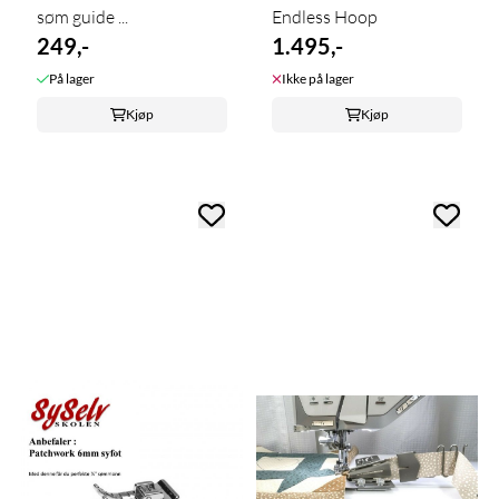
søm guide ...
Endless Hoop
249,-
1.495,-
På lager
Ikke på lager
Kjøp
Kjøp