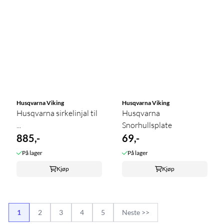
Husqvarna Viking
Husqvarna Viking
Husqvarna sirkelinjal til
Husqvarna
...
Snorhullsplate
885,-
69,-
På lager
På lager
Kjøp
Kjøp
1
2
3
4
5
Neste >>