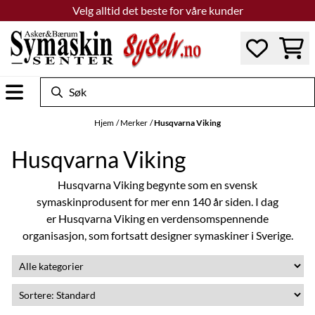
Velg alltid det beste for våre kunder
Hopp til innhold
Hjem
/
Merker
/
Husqvarna Viking
Husqvarna Viking
Husqvarna Viking begynte som en svensk
symaskinprodusent for mer enn 140 år siden. I dag
er Husqvarna Viking en verdensomspennende
organisasjon, som fortsatt designer symaskiner i Sverige.