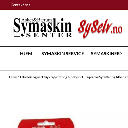
Hopp til innhold
Kontakt oss
HJEM
SYMASKIN SERVICE
SYMASKINER
Hjem
/
Tilbehør og verktøy
/
Syføtter og tilbehør
/
Husqvarna Syføtter og tilbehø