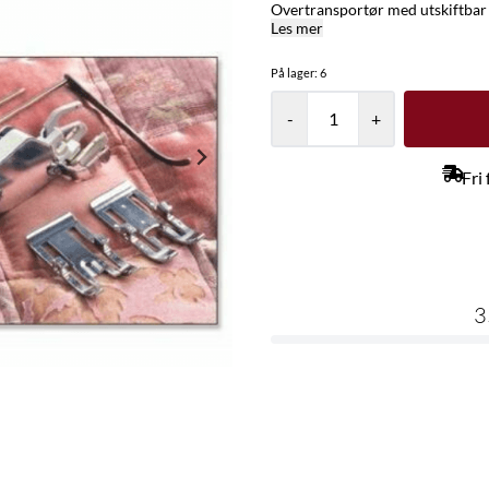
Overtransportør med utskiftbar 
Les mer
På lager
: 6
-
+
Fri
3