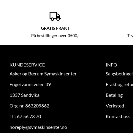
GRATIS FRAKT
På bestillinger over 3500,-
Tr
KUNDESERVICE
INFO
Asker og Bærum Symaskinsenter
Salgsbetingel
Engervannsveien 39
Frakt og retu
1337 Sandvika
Betaling
Org. nr. 863209862
Verksted
Tlf:
67 56 73 70
Kontakt oss
noreply@symaskinsenter.no