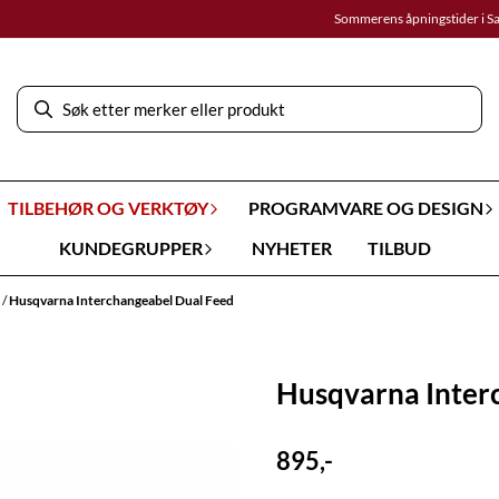
Sommerens åpningstider i S
TILBEHØR OG VERKTØY
PROGRAMVARE OG DESIGN
KUNDEGRUPPER
NYHETER
TILBUD
r
/
Husqvarna Interchangeabel Dual Feed
Husqvarna Inter
895,-