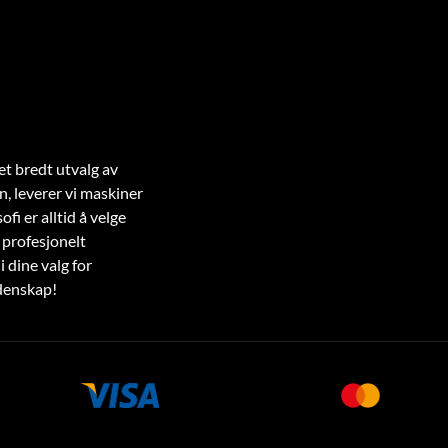
et bredt utvalg av
n, leverer vi maskiner
fi er alltid å velge
 profesjonelt
i dine valg for
idenskap!