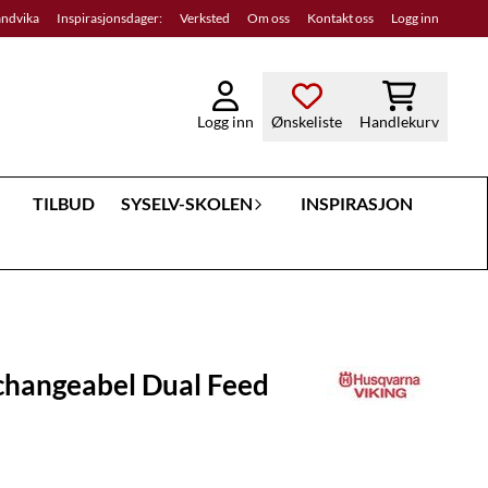
andvika
Inspirasjonsdager:
Verksted
Om oss
Kontakt oss
Logg inn
Logg inn
Ønskeliste
Handlekurv
TILBUD
SYSELV-SKOLEN
INSPIRASJON
changeabel Dual Feed