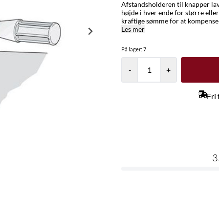
Afstandsholderen til knapper lav
højde i hver ende for større ell
kraftige sømme for at kompense
Les mer
På lager
: 7
-
+
Fri
3