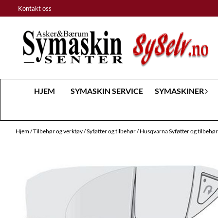
Hopp til innhold
Kontakt oss
HJEM
SYMASKIN SERVICE
SYMASKINER
Hjem
/
Tilbehør og verktøy
/
Syføtter og tilbehør
/
Husqvarna Syføtter og tilbehø