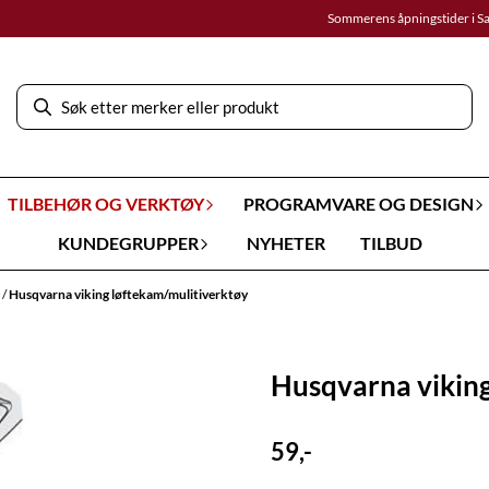
Sommerens åpningstider i S
TILBEHØR OG VERKTØY
PROGRAMVARE OG DESIGN
KUNDEGRUPPER
NYHETER
TILBUD
r
/
Husqvarna viking løftekam/mulitiverktøy
Husqvarna viking
59,-