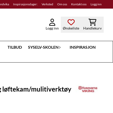
andvika
Inspirasjonsdager:
Verksted
Om oss
Kontakt oss
Logg inn
Logg inn
Ønskeliste
Handlekurv
TILBUD
SYSELV-SKOLEN
INSPIRASJON
 løftekam/mulitiverktøy