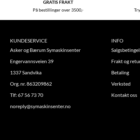
GRATIS FRAKT
På bestillinger over 3500,-
Tr
KUNDESERVICE
INFO
Asker og Bærum Symaskinsenter
Salgsbetingel
Engervannsveien 39
Frakt og retu
1337 Sandvika
Betaling
Org. nr. 863209862
Verksted
Tlf:
67 56 73 70
Kontakt oss
noreply@symaskinsenter.no