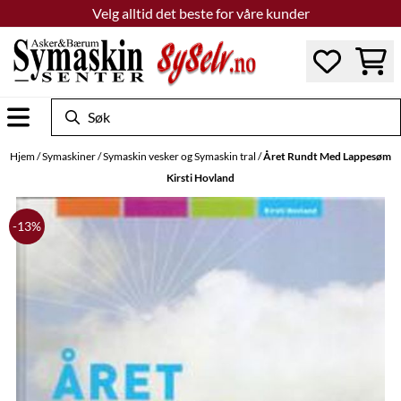
Velg alltid det beste for våre kunder
Hopp til innhold
Hjem
/
Symaskiner
/
Symaskin vesker og Symaskin tral
/
Året Rundt Med Lappesøm
Kirsti Hovland
-13%