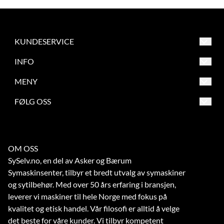
KUNDESERVICE
Asker og Bærum Symaskinsenter
INFO
Engervannsveien 39
Salgsbetingelser
MENY
1337 Sandvika
Frakt og retur
Salgsbetingelser
FØLG OSS
Org. nr. 863209862
Betaling
Frakt og retur
Tlf:
67 56 73 70
Verksted
Betaling
noreply@symaskinsenter.no
OM OSS
Kontakt oss
Verksted
SySelv.no, en del av Asker og Bærum
Kontakt oss
Symaskinsenter, tilbyr et bredt utvalg av symaskiner
og sytilbehør. Med over 50 års erfaring i bransjen,
leverer vi maskiner til hele Norge med fokus på
kvalitet og etisk handel. Vår filosofi er alltid å velge
det beste for våre kunder. Vi tilbyr kompetent