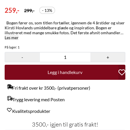
259,-
299,-
- 13%
Bogen fører os, som titlen fortæller, igennem de 4 årstider og viser
Kirsti Hovlands umiddelbare glæde og inspiration. Bogen er
illustreret med mange smukke fotos. Det første afsnit omhandler
vinter. Kirsti Hovland har ladet sig inspirerer af, er bl.a. iskrystaller,
Les mer
træer og blade fra skoven. I forårs afsnittet er det birketræernes
bark og blade, blomsterrakler og skovbundens anemoner, der bl.a.
På lager
: 1
har inspireret forfatteren. I afsnittet Sommer er det blomster,
-
+
sommerfugle, forskellige insekter og en tur til stranden, der er
inspirationen og i det sidste afsnit, Høst eller efterår, viser bogen et
væld af bær, svampe, blade og træer. Der er i bogen brugt
Legg i handlekurv
forskellige teknikker, som f.eks. patchwork, broderi, applikation,
tredimentionel syning og fotooverføring. Der er til alle teknikker en
god vejledning, og der er ligeledes skabeloner til projekterne.
Fri frakt over kr 3500,- (privatpersoner)
Trygg levering med Posten
Kvalitetsprodukter
3500,- igjen til gratis frakt!