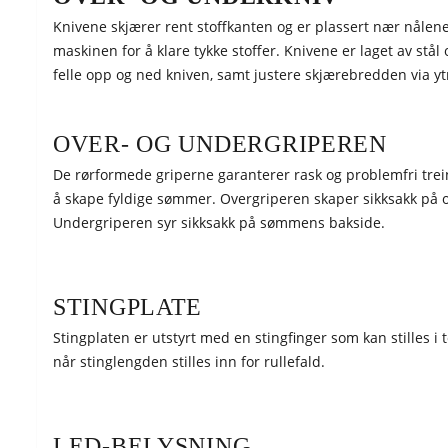
Knivene skjærer rent stoffkanten og er plassert nær nålene
maskinen for å klare tykke stoffer. Knivene er laget av stå
felle opp og ned kniven, samt justere skjærebredden via yt
OVER- OG UNDERGRIPEREN
De rørformede griperne garanterer rask og problemfri treing
å skape fyldige sømmer. Overgriperen skaper sikksakk på ove
Undergriperen syr sikksakk på sømmens bakside.
STINGPLATE
Stingplaten er utstyrt med en stingfinger som kan stilles i 
når stinglengden stilles inn for rullefald.
LED-BELYSNING