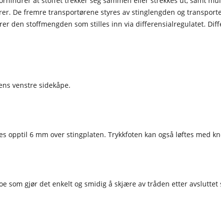
rhindrer at stoffet trekker seg sammen eller strekkes ut, samt muli
ører. De fremre transportørene styres av stinglengden og transpor
er den stoffmengden som stilles inn via differensialregulatet. Diffe
nens venstre sidekåpe.
tes opptil 6 mm over stingplaten. Trykkfoten kan også løftes med kn
oe som gjør det enkelt og smidig å skjære av tråden etter avsluttet