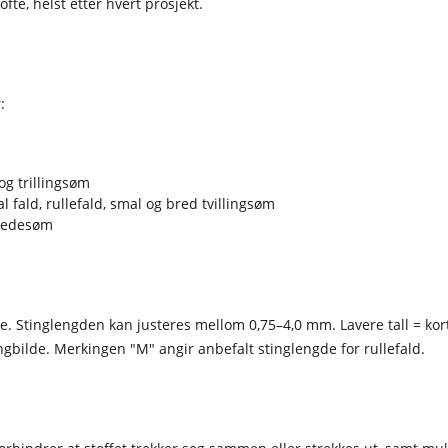
te, helst etter hvert prosjekt.
:
 og trillingsøm
l fald, rullefald, smal og bred tvillingsøm
 kjedesøm
e. Stinglengden kan justeres mellom 0,75–4,0 mm. Lavere tall = korte
gbilde. Merkingen "M" angir anbefalt stinglengde for rullefald.