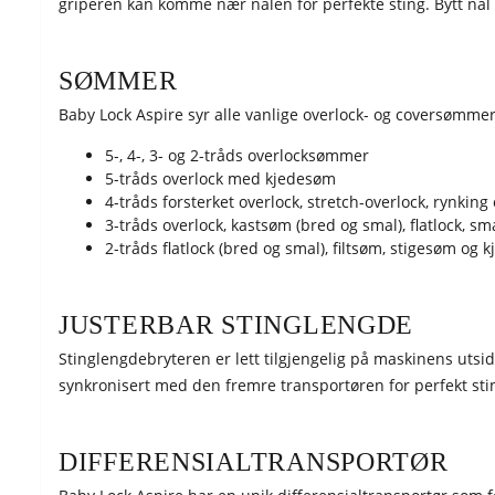
griperen kan komme nær nålen for perfekte sting. Bytt nål of
SØMMER
Baby Lock Aspire syr alle vanlige overlock- og coversømmer
5-, 4-, 3- og 2-tråds overlocksømmer
5-tråds overlock med kjedesøm
4-tråds forsterket overlock, stretch-overlock, rynking
3-tråds overlock, kastsøm (bred og smal), flatlock, sma
2-tråds flatlock (bred og smal), filtsøm, stigesøm og
JUSTERBAR STINGLENGDE
Stinglengdebryteren er lett tilgjengelig på maskinens utsid
synkronisert med den fremre transportøren for perfekt stin
DIFFERENSIALTRANSPORTØR