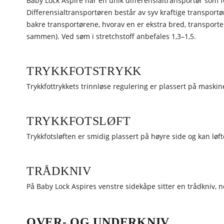
Baby Lock Aspire har en unik differensialtransportør som fo
Differensialtransportøren består av syv kraftige transport
bakre transportørene, hvorav en er ekstra bred, transporter
sammen). Ved søm i stretchstoff anbefales 1,3–1,5.
TRYKKFOTSTRYKK
Trykkfottrykkets trinnløse regulering er plassert på maski
TRYKKFOTSLØFT
Trykkfotsløften er smidig plassert på høyre side og kan løf
TRÅDKNIV
På Baby Lock Aspires venstre sidekåpe sitter en trådkniv, n
OVER- OG UNDERKNIV