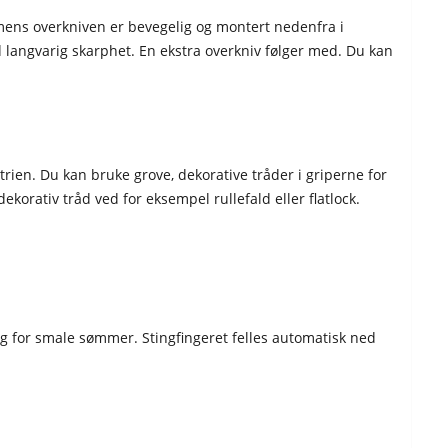
, mens overkniven er bevegelig og montert nedenfra i
d langvarig skarphet. En ekstra overkniv følger med. Du kan
trien. Du kan bruke grove, dekorative tråder i griperne for
orativ tråd ved for eksempel rullefald eller flatlock.
ling for smale sømmer. Stingfingeret felles automatisk ned