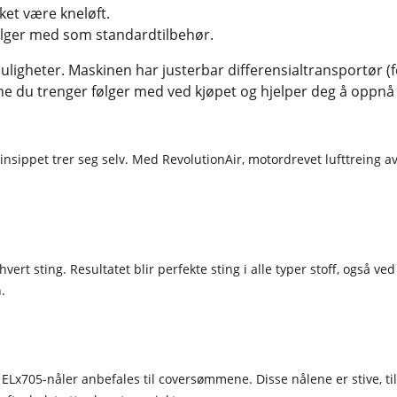
stinglengden stilles inn for rullefald. LED-BELYSNING Arbeidsområdet er behagelig 
ket være kneløft.
fire LED-lamper. TILBEHØRSOPPBEVARING OG NÅLMAGNET Praktisk oppbevaring for
ølger med som standardtilbehør.
tilbehør finnes under trådstativ
nåler. Spesialdesignet søppelop
igheter. Maskinen har justerbar differensialtransportør (for
ene du trenger følger med ved kjøpet og hjelper deg å oppnå p
sippet trer seg selv. Med RevolutionAir, motordrevet lufttreing av
rt sting. Resultatet blir perfekte sting i alle typer stoff, også ved 
.
 ELx705-nåler anbefales til coversømmene. Disse nålene er stive, ti