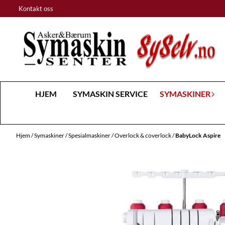
Hopp til innhold
Kontakt oss
HJEM
SYMASKIN SERVICE
SYMASKINER
Hjem
/
Symaskiner
/
Spesialmaskiner
/
Overlock & coverlock
/
BabyLock Aspire