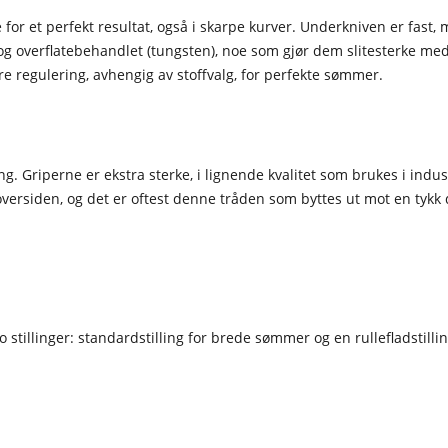
 for et perfekt resultat, også i skarpe kurver. Underkniven er fast
l og overflatebehandlet (tungsten), noe som gjør dem slitesterke me
re regulering, avhengig av stoffvalg, for perfekte sømmer.
. Griperne er ekstra sterke, i lignende kvalitet som brukes i indus
rsiden, og det er oftest denne tråden som byttes ut mot en tykk dek
to stillinger: standardstilling for brede sømmer og en rullefladstil