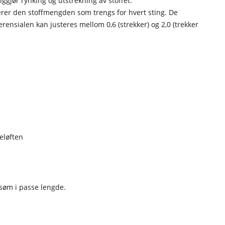
ggjør rynking og utstrekning av stoffet.
terer den stoffmengden som trengs for hvert sting. De
rensialen kan justeres mellom 0,6 (strekker) og 2,0 (trekker
eløften
 søm i passe lengde.