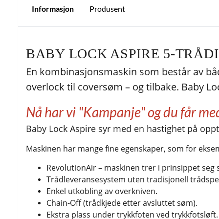
Informasjon
Produsent
BABY LOCK ASPIRE 5-TRÅ
En kombinasjonsmaskin som består av båd
overlock til coversøm – og tilbake. Baby L
Nå har vi "Kampanje" og du får med e
Baby Lock Aspire syr med en hastighet på oppti
Maskinen har mange fine egenskaper, som for ekse
RevolutionAir – maskinen trer i prinsippet seg 
Trådleveransesystem uten tradisjonell trådspe
Enkel utkobling av overkniven.
Chain-Off (trådkjede etter avsluttet søm).
Ekstra plass under trykkfoten ved trykkfotsløft.