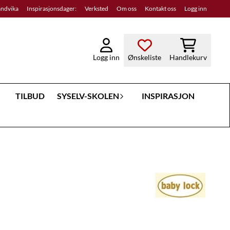
andvika
Inspirasjonsdager:
Verksted
Om oss
Kontakt oss
Logg inn
Logg inn
Ønskeliste
Handlekurv
TILBUD
SYSELV-SKOLEN
INSPIRASJON