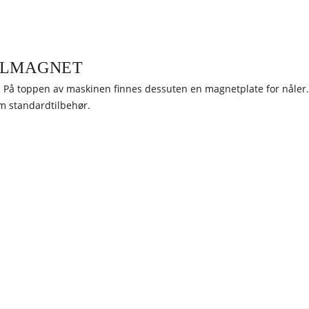
.
ÅLMAGNET
et. På toppen av maskinen finnes dessuten en magnetplate for nåle
m standardtilbehør.