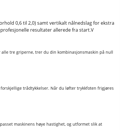
opplyst med
et. På toppen av maskinen finnes dessuten en magnetplate for
psamler hvor griperluka kan åpnes uten å fjerne oppsamleren og
hold 0,6 til 2,0) samt vertikalt nålnedslag for ekstra
kneløft følger med som standardtilbehør. GARANTI 5 års garanti – kostnadsfritt.
rofesjonelle resultater allerede fra start.V
 alle tre griperne, trer du din kombinasjonsmaskin på null
forskjellige trådtykkelser. Når du løfter trykkfoten frigjøres
lpasset maskinens høye hastighet, og utformet slik at